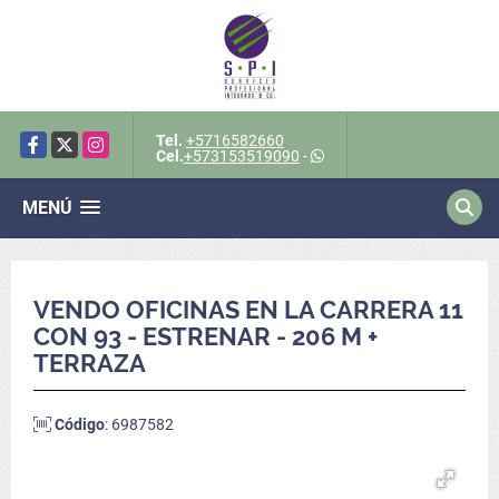
Tel.
+5716582660
Facebook
X
Instagram
Cel.
+573153519090
-
MENÚ
VENDO OFICINAS EN LA CARRERA 11
CON 93 - ESTRENAR - 206 M +
TERRAZA
Código
: 6987582