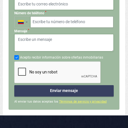
*
Número de teléfono
▼
*
Mensaje
Acepto recibir información sobre ofertas inmobiliarias
Enviar mensaje
Al enviar tus datos aceptas los
Términos de servicio y privacidad