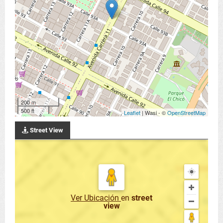
200 m
500 ft
Leaflet
| Wasi - ©
OpenStreetMap
Street View
Ver Ubicación
en
street
view