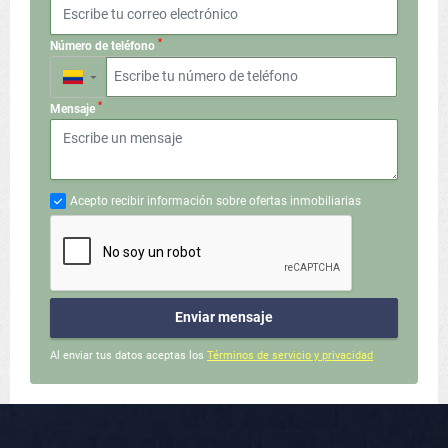
*
Número de teléfono
▼
*
Mensaje
Acepto recibir información sobre ofertas inmobiliarias
Enviar mensaje
Al enviar tus datos aceptas los
Términos de servicio y privacidad