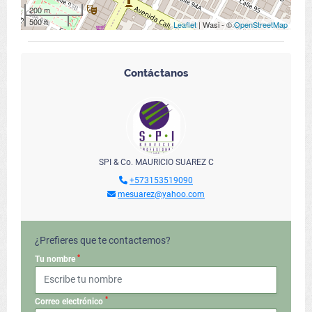
200 m
500 ft
Leaflet
| Wasi - ©
OpenStreetMap
Contáctanos
SPI & Co. MAURICIO SUAREZ C
+573153519090
mesuarez@yahoo.com
¿Prefieres que te contactemos?
*
Tu nombre
*
Correo electrónico