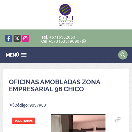
Tel.
+5716582660
Facebook
X
Instagram
Cel.
+573153519090
-
MENÚ
OFICINAS AMOBLADAS ZONA
EMPRESARIAL 98 CHICO
Código
: 9037903
SOLICITADOS