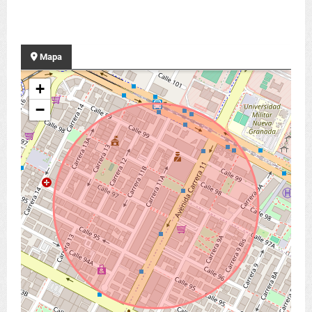
Mapa
+
−