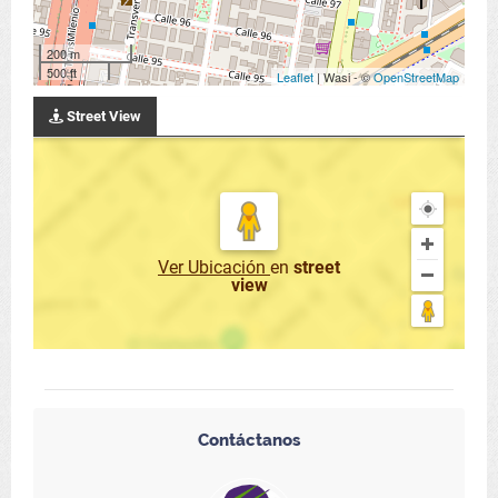
200 m
500 ft
Leaflet
| Wasi - ©
OpenStreetMap
Street View
Ver Ubicación
en
street
view
Contáctanos