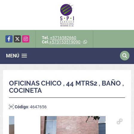
Tel.
+5716582660
Facebook
X
Instagram
Cel.
+573153519090
-
MENÚ
OFICINAS CHICO , 44 MTRS2 , BAÑO ,
COCINETA
Código
: 4647656