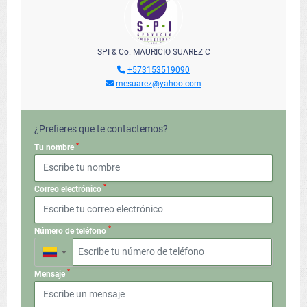
SPI & Co. MAURICIO SUAREZ C
+573153519090
mesuarez@yahoo.com
¿Prefieres que te contactemos?
*
Tu nombre
*
Correo electrónico
*
Número de teléfono
▼
*
Mensaje