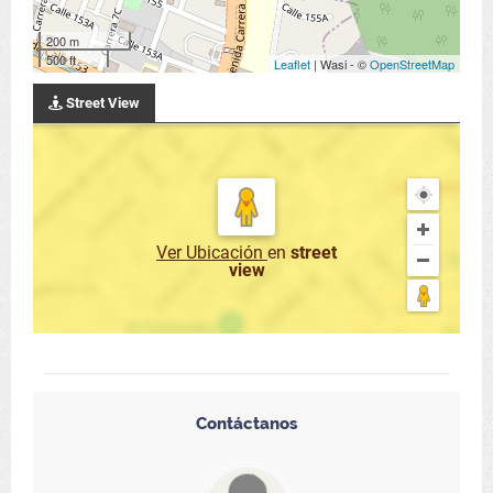
200 m
500 ft
Leaflet
| Wasi - ©
OpenStreetMap
Street View
Ver Ubicación
en
street
view
Contáctanos