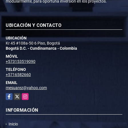
modularmente, para oportuna inversión en los proyectos.
UBICACIÓN Y CONTACTO
UBICACIÓN
Kr 45 #108a-50 6 Piso, Bogotá
Bogotá D.C. - Cundinamarca - Colombia
MÓVIL
+573153519090
TELÉFONO
+5716582660
EMAIL
mesuarez@yahoo.com
Facebook
X
Instagram
INFORMACIÓN
Inicio