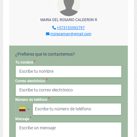
MARIA DEL ROSARIO CALDERON R
+573153592797
mzrecaman@gmail.com
¿Prefieres que te contactemos?
*
Tu nombre
*
Correo electrónico
*
Número de teléfono
▼
*
Mensaje