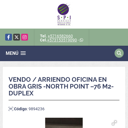
Tel.
+5716582660
Facebook
X
Instagram
Cel.
+573153519090
-
MENÚ
VENDO / ARRIENDO OFICINA EN
OBRA GRIS -NORTH POINT –76 M2-
DUPLEX
Código
: 9894236