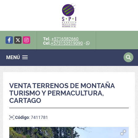
Tel.
+5716582660
Facebook
X
Instagram
Cel.
+573153519090
-
MENÚ
VENTA TERRENOS DE MONTAÑA
TURISMO Y PERMACULTURA,
CARTAGO
Código
: 7411781