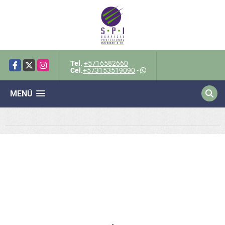
Tel.
+5716582660
Facebook
X
Instagram
Cel.
+573153519090
-
MENÚ