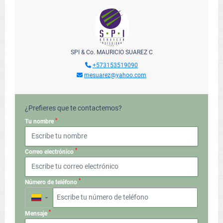
SPI & Co. MAURICIO SUAREZ C
+573153519090
mesuarez@yahoo.com
¿Prefieres que te contactemos?
*
Tu nombre
*
Correo electrónico
*
Número de teléfono
▼
*
Mensaje