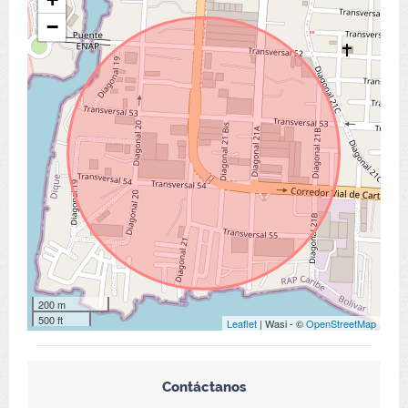
−
200 m
500 ft
Leaflet
| Wasi - ©
OpenStreetMap
Contáctanos