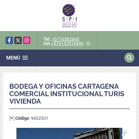
Tel.
+5716582660
Facebook
X
Instagram
Cel.
+573153519090
-
MENÚ
BODEGA Y OFICINAS CARTAGENA
COMERCIAL INSTITUCIONAL TURIS
VIVIENDA
Código
: 9432531