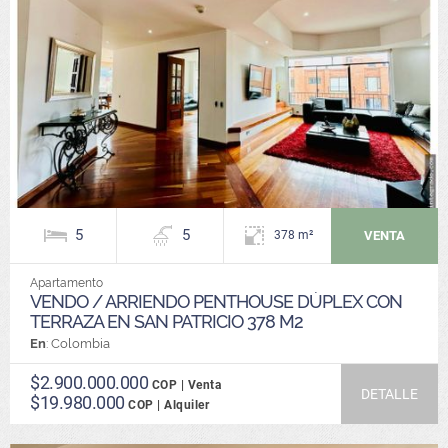
5
5
VENTA
378 m²
Apartamento
VENDO / ARRIENDO PENTHOUSE DÚPLEX CON
TERRAZA EN SAN PATRICIO 378 M2
En
: Colombia
$2.900.000.000
COP | Venta
DETALLE
$19.980.000
COP | Alquiler