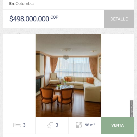
En
: Colombia
$498.000.000
COP
DETALLE
3
3
VENTA
98 m²