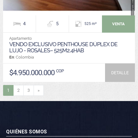
4
5
VENTA
525 m²
Apartamento
VENDO EXCLUSIVO PENTHOUSE DÚPLEX DE
LUJO - ROSALES– 525M2.4HAB
En
: Colombia
$4.950.000.000
COP
DETALLE
Siguiente
1
2
3
»
QUIÉNES SOMOS