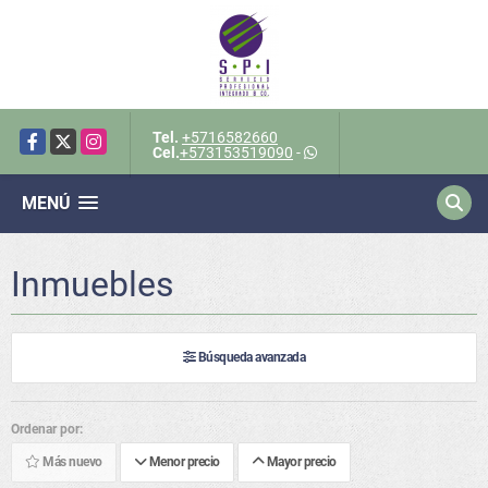
Tel.
+5716582660
Facebook
X
Instagram
Cel.
+573153519090
-
MENÚ
Inmuebles
Búsqueda avanzada
Ordenar por:
Más nuevo
Menor precio
Mayor precio