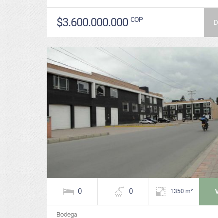
$3.600.000.000
COP
D
0
0
1350 m²
Bodega