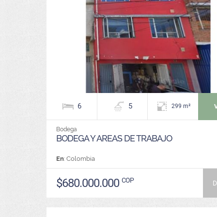
6
5
299 m²
Bodega
BODEGA Y AREAS DE TRABAJO
En
: Colombia
$680.000.000
COP
D