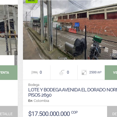
MESC
0
0
VENTA
V
2500 m²
Bodega
LOTE Y BODEGA AVENIDA EL DORADO NOR
PISOS 2690
En
: Colombia
$17.500.000.000
COP
ETALLE
DE