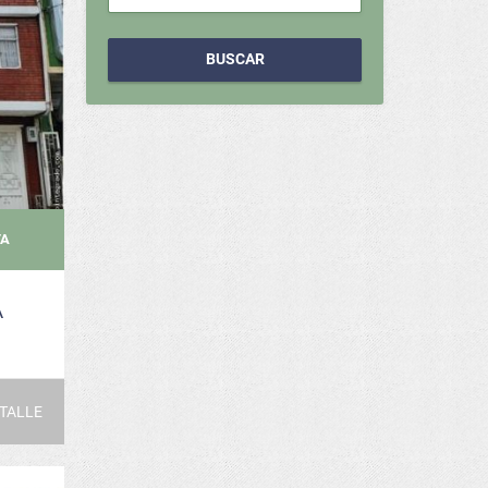
BUSCAR
TA
A
TALLE