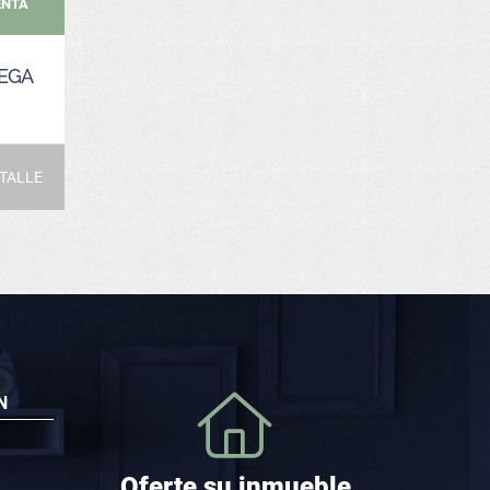
ENTA
REGA
TALLE
N
Oferte su inmueble