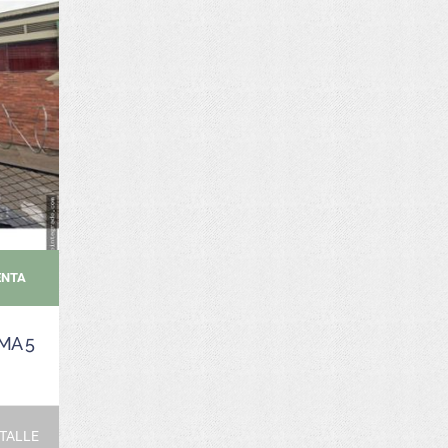
ENTA
MA 5
TALLE