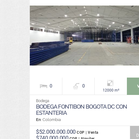
0
0
12000 m²
Bodega
BODEGA FONTIBON BOGOTA DC CON
ESTANTERIA
En
: Colombia
$52.000.000.000
COP | Venta
D
$740.000.000
COP | Alquiler