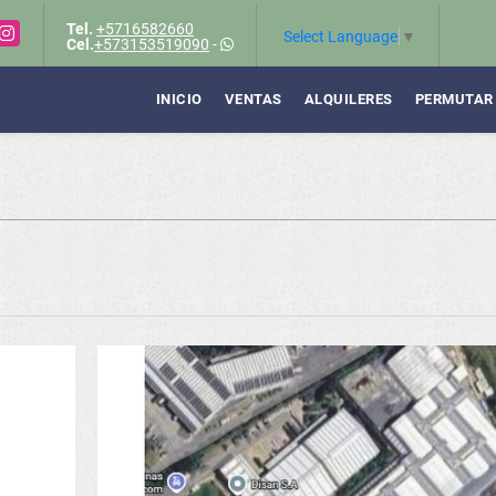
Tel.
+5716582660
Instagram
Select Language
▼
Cel.
+573153519090
-
INICIO
VENTAS
ALQUILERES
PERMUTAR