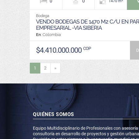
0
0
1470 m²
Bodega
VENDO BODEGAS DE 1470 M2 C/U EN PA
EMPRESARIAL -VIA SIBERIA
En
: Colombia
$4.410.000.000
COP
D
Siguiente
1
2
»
QUIÉNES SOMOS
Equipo Multidisciplinario de Profesionales con asesoría
consultoría en desarrollo de proyectos y gestión urbana