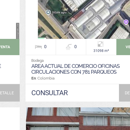
0
0
VENTA
V
31098 m²
Bodega
E
AREA ACTUAL DE COMERCIO OFICINAS
CIRCULACIONES CON 781 PARQUEOS
En
: Colombia
CONSULTAR
ETALLE
DE