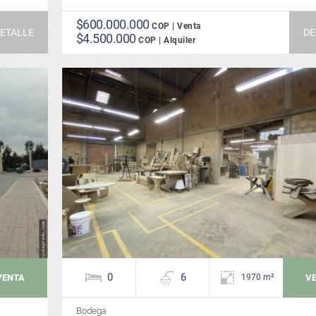
$600.000.000
COP | Venta
ETALLE
DE
$4.500.000
COP | Alquiler
0
6
VENTA
V
1970 m²
Bodega