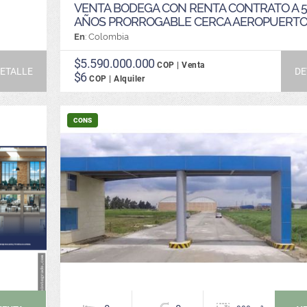
VENTA BODEGA CON RENTA CONTRATO A 5
AÑOS PRORROGABLE CERCA AEROPUERT
En
: Colombia
$5.590.000.000
COP | Venta
ETALLE
DE
$6
COP | Alquiler
CONS