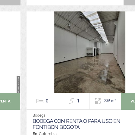
0
1
VENTA
V
235 m²
Bodega
BODEGA CON RENTA O PARA USO EN
FONTIBON BOGOTA
En
: Colombia