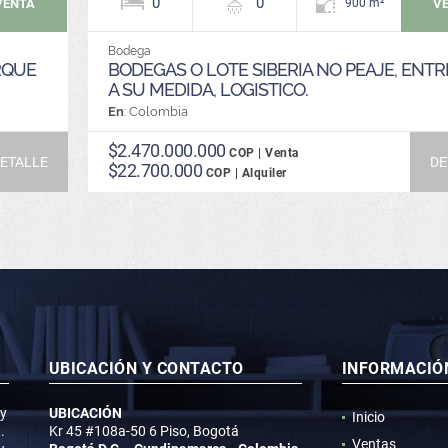
0
0
VENTA
V
900 m²
Bodega
RQUE
BODEGAS O LOTE SIBERIA NO PEAJE, ENT
A SU MEDIDA, LOGISTICO.
En
: Colombia
$2.470.000.000
COP | Venta
ETALLE
DE
$22.700.000
COP | Alquiler
UBICACIÓN Y CONTACTO
INFORMACIÓ
 y
UBICACIÓN
Inicio
.
Kr 45 #108a-50 6 Piso, Bogotá
Ventas