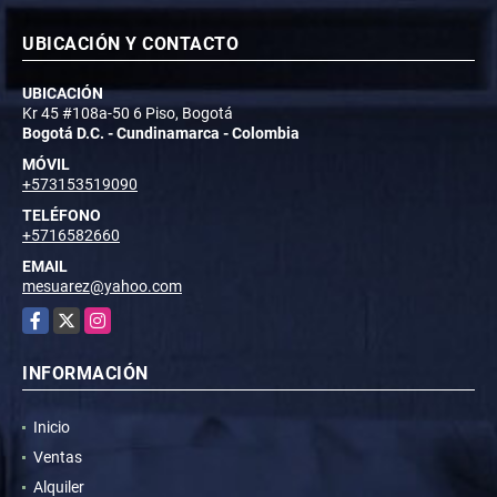
UBICACIÓN Y CONTACTO
UBICACIÓN
Kr 45 #108a-50 6 Piso, Bogotá
Bogotá D.C. - Cundinamarca - Colombia
MÓVIL
+573153519090
TELÉFONO
+5716582660
EMAIL
mesuarez@yahoo.com
Facebook
X
Instagram
INFORMACIÓN
Inicio
Ventas
Alquiler