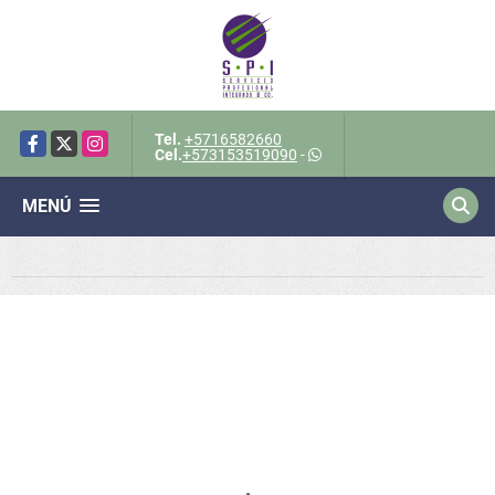
Tel.
+5716582660
Facebook
X
Instagram
Cel.
+573153519090
-
MENÚ