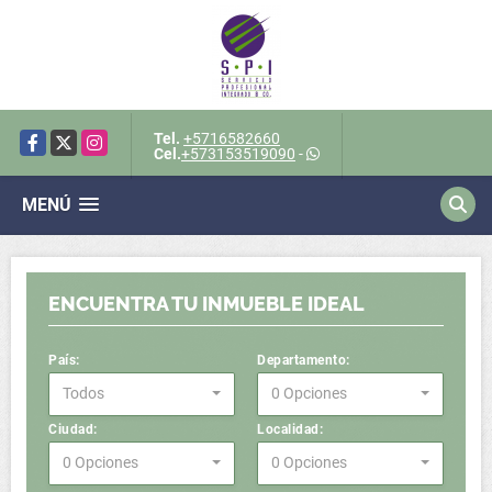
Tel.
+5716582660
Facebook
X
Instagram
Cel.
+573153519090
-
MENÚ
Leaflet
| Wasi - ©
OpenStreetMap
360
ENCUENTRA TU INMUEBLE IDEAL
País:
Departamento:
Todos
0 Opciones
+
Ciudad:
Localidad:
−
0 Opciones
0 Opciones