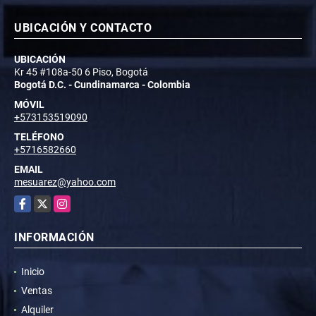
UBICACIÓN Y CONTACTO
UBICACIÓN
Kr 45 #108a-50 6 Piso, Bogotá
Bogotá D.C. - Cundinamarca - Colombia
MÓVIL
+573153519090
TELÉFONO
+5716582660
EMAIL
mesuarez@yahoo.com
Facebook
X
Instagram
INFORMACIÓN
Inicio
Ventas
Alquiler