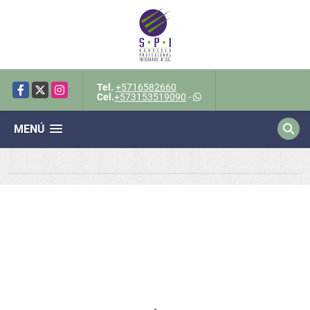
Tel.
+5716582660
Facebook
X
Instagram
Cel.
+573153519090
-
MENÚ