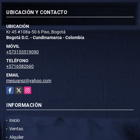
UBICACIÓN Y CONTACTO
UBICACIÓN
Kr 45 #108a-50 6 Piso, Bogotá
Bogotá D.C. - Cundinamarca - Colombia
MÓVIL
+573153519090
TELÉFONO
+5716582660
EMAIL
mesuarez@yahoo.com
Facebook
X
Instagram
INFORMACIÓN
Inicio
Ventas
Alquiler