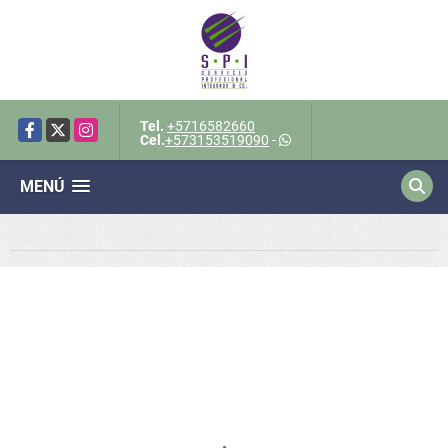
Tel.
+5716582660
Facebook
X
Instagram
Cel.
+573153519090
-
MENÚ