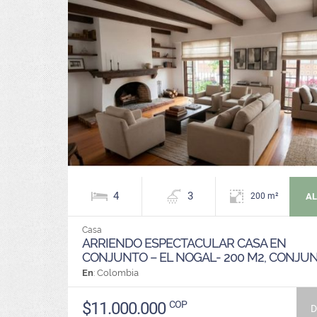
4
3
AL
200 m²
Casa
ARRIENDO ESPECTACULAR CASA EN
CONJUNTO – EL NOGAL- 200 M2, CONJU
En
: Colombia
$11.000.000
COP
D