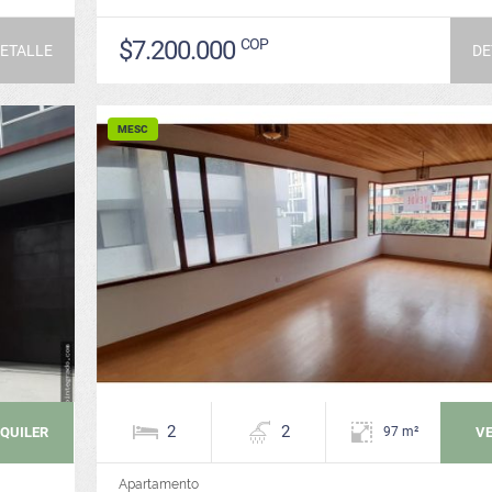
$7.200.000
COP
ETALLE
DE
MESC
2
2
QUILER
V
97 m²
Apartamento