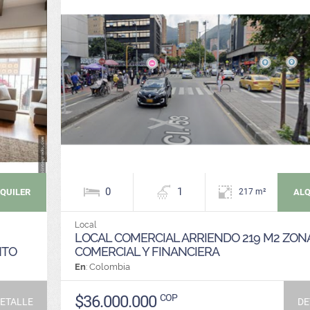
0
1
QUILER
ALQ
217 m²
Local
LOCAL COMERCIAL ARRIENDO 219 M2 ZON
NTO
COMERCIAL Y FINANCIERA
En
: Colombia
$36.000.000
COP
ETALLE
DE