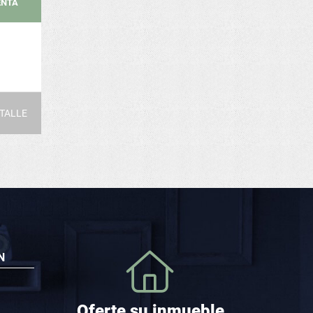
ENTA
TALLE
N
Oferte su inmueble