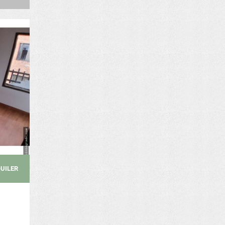
UILER