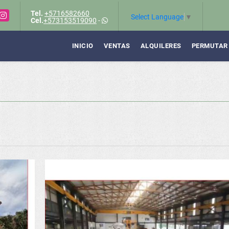
Tel.
+5716582660
Instagram
Select Language
▼
Cel.
+573153519090
-
INICIO
VENTAS
ALQUILERES
PERMUTAR