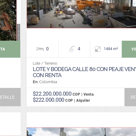
0
4
NTA
V
1484 m²
Lote / Terreno
LOTE Y BODEGA CALLE 80 CON PEAJE VEN
CON RENTA
En
: Colombia
$22.200.000.000
COP | Venta
ETALLE
DE
$222.000.000
COP | Alquiler