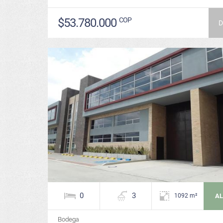
$53.780.000
COP
D
0
3
AL
1092 m²
Bodega