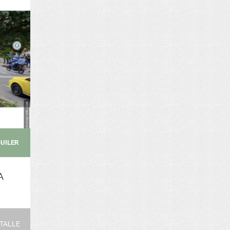
UILER
A
TALLE