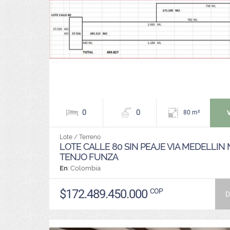
0
0
80 m²
Lote / Terreno
LOTE CALLE 80 SIN PEAJE VIA MEDELLIN
TENJO FUNZA
En
: Colombia
$172.489.450.000
COP
D