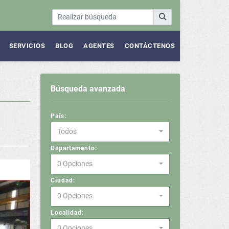
SERVICIOS
BLOG
AGENTES
CONTÁCTENOS
Búsqueda avanzada
País:
Todos
Departamento:
0 Opciones
Ciudad:
0 Opciones
Localidad:
0 Opciones