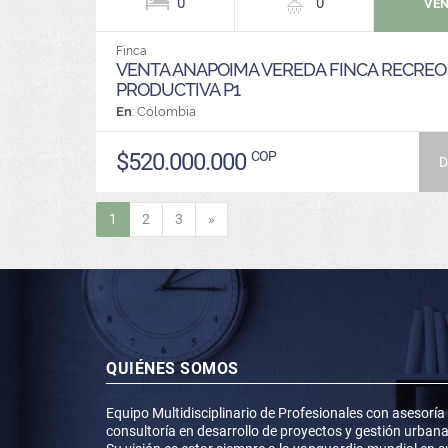
0
0
VE
Finca
VENTA ANAPOIMA VEREDA FINCA RECREO
PRODUCTIVA P1
En
: Colombia
$520.000.000
COP
D
Siguiente
1
2
3
»
QUIÉNES SOMOS
Equipo Multidisciplinario de Profesionales con asesoría
consultoría en desarrollo de proyectos y gestión urbana