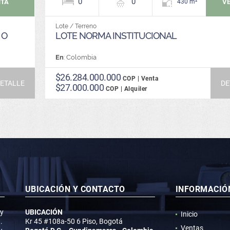
0
0
NTA
V
430 m²
Lote / Terreno
 O
LOTE NORMA INSTITUCIONAL
En
: Colombia
$26.284.000.000
COP | Venta
ETALLE
DE
$27.000.000
COP | Alquiler
UBICACIÓN Y CONTACTO
INFORMACIÓ
 y
UBICACIÓN
Inicio
.
Kr 45 #108a-50 6 Piso, Bogotá
Ventas